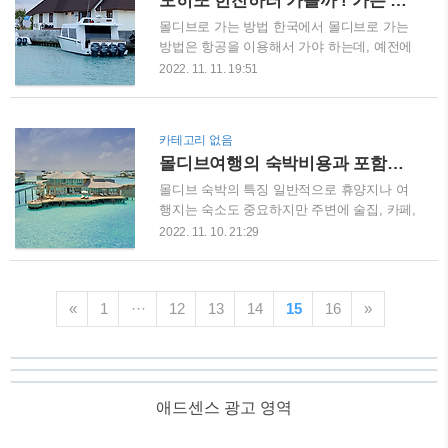
모히또 한잔하러 가볼까 ! 가는 방법과 교통, 입국 팁
서 각 섬의 개성이 다르고 섬에 리조..
문할 수 있는 여행지는 아니다. 해외에서는 유
명 영화배우, 백만장자들이 리조트를 통째로
몰디브로 가는 방법 한국에서 몰디브로 가는
빌려서 휴가를 즐기다 가는 경우도 있다. 한국
방법은 항공을 이용해서 가야 하는데, 예전에
은 유명 연예인 커플 등이 다녀오면 해당 리조
는 대한항공 직항 편이 있었다. 스리랑카 콜롬
2022. 11. 11. 19:51
트가 유명세를 타곤 한다. 또한 유명 명품 브
보에 도착해서 손님들 내려주고 바로 말레로
랜드의 리조트들이 몰디브 리조트를 오픈하기
이동하는 직항 아닌 직항 편이다. 현재는 직항
도 한다. 현재 운영 중인 루이비통의 LVMH의
편이 없고 방콕에서 말레로 들어가는 시간 편
카테고리 없음
슈발블랑, 2025년 개장 예정인 불가리의 리조
을 맞춰서 각 항공사별로 체크하면 된다. 방콕
몰디브여행의 숙박비용과 포함사항
트 란푸 시 등 럭셔리 호텔들의 격전장이기도
으로 들어가는 항공편은 많기 때문에 시간대
한 몰디브는..
만 맞추면 된다. 항공 예약 앱이나 사이트들이
몰디브 숙박의 특징 일반적으로 휴양지나 여
많아서 어렵지 않다. 방콕 경유 편, 싱가포르
행지는 숙소도 중요하지만 주변에 술집, 카페,
를 경유해서 들어가는 싱가포르항공, 아부다
레스토랑 등 먹을거리가 중요하다. 또한 관광
2022. 11. 10. 21:29
비를 경유해 들어가는 에티하드항공, 카타르
지, 체험할 수 있는 투어 등이 여행지 선택에
도하를 경유해 들어가는 카타르항공 이렇게
많은 영향을 끼치기 때문에 출발 전에 미리 목
가능하다. 휴가기간이 여유가 있는 경우 방콕,
적지에 대해 검색하고 가볼 만한 곳들을 검색
싱가포르, 아부다비, 카타르 도하 등에서 1박
«
1
···
12
13
14
15
16
»
한다. 물론, 여행지의 교통도 함께 여행 관련
이나 2박을 하면서 관광을 하고 몰디브로 이동
앱을 통해 미리 예약한다. 그러나 몰디브의 경
하는 것도 ..
우는 섬 하나에 리조트 한 개여서 한번 들어가
면 그곳에서 주욱 쉬다가 여행을 마무리해야
한다. 투숙 중일 때 해양스포츠를 하거나 수영
애드센스 광고 영역
하고 맛있는 음식을 먹으면서 그동안의 스트
레스를 이곳에서 푸는 게 몰디브 여행의 목적