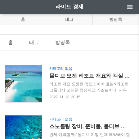
라이트 경제
홈
태그
방명록
홈
태그
방명록
카테고리 없음
몰디브 오젠 리조트 개요와 객실 그리고 M6m 레스토랑
리조트 개요 오젠은 앳모스피어 호텔&리조트
그룹에서 오픈한 최상위급 리조트이다. 사우
스 말레 아톨에 위치하고 있으며 스피드보트
2022. 11. 18. 20:15
로 약 35분에서 40분 거리에 있다. 마두 섬에
지어져 있고 럭셔리 콘셉트이다. 아름다운 에
메랄드 빛 바다와 눈이 부시도록 하얀 백사장
카테고리 없음
이 리조트에 도착하는 순간 모든 스트레스를
스노클링 장비, 준비물, 몰디브 예약시기
잊게 해 준다. 럭셔리 리조트 중에는 가격대가
합리적이다. 신혼여행도 많이 가지만 가족여
언제 예약할까? 몰디브 여행 언제 예약해야 할