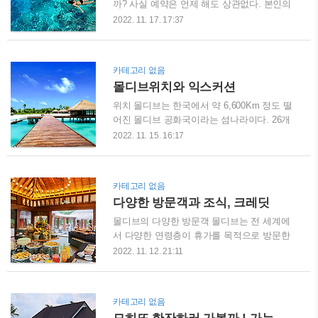
행도 많이 오는 곳이다. 아시안들 보다는 유
까? 사실 예약은 언제 해도 상관없다. 본인의
럽, 미국에서 금전적으로 여유 있는 사람들이
휴가시즌에 맞춰서 미리 몇 개월 전에 하면 된
2022. 11. 17. 17:37
장기투숙으로 많이 온다. 오젠 리조트의 장점
다. 예약을 하는 시점은 리조트 마다 요금정책
은 아름다운 라군 색깔, 수중환경 좋은 포인트
이 다르지만 몇개월 전에 빨리 할수록 얼리버
가 주변 여러 곳에 있으며 수중 레스토랑 M6M
드 요금이 적용되기 때문에 미리 할 수록 좋
카테고리 없음
에서 1회 석식을 제공해주고 모든 레스토랑 이
다. 먼저 가능한 휴가 날짜를 정하고 숙소 요
몰디브위치와 익스커션
용과 미니바 2회 리필, 액티비티 3종도 제공한
금을 체크한다. 11월부터 다음 해 4월까지는
다. 멋..
성수기다. 성수기에는 비수기보다 요금이
위치 몰디브는 한국에서 약 6,600Km 정도 떨
30% 정도 인상된다. 매일 화창하고 비가 오지
어진 몰디브 공화국이라는 섬나라이다. 26개
않는 시즌이다. 요금 체크할 시 프라이빗을 중
의 아톨과 1200개 정도의 섬으로 구성되어 있
2022. 11. 15. 16:17
요시하는 신혼여행, 객실 컨디션보다는 라군,
다. 이곳 휴양지를 선택한 여행객들은 날씨,
수중환경, 하우스 리프 등의 바다, 부대시설,
전압, 환율 등 지역정보를 검색을 해보거나 예
레스토랑 등을 꼼꼼하게 따지는 가족여행, 친
약을 하기 위해 리조트를 검색하다 보면 아톨
카테고리 없음
구와 여행인지도 중요하다. 함께 여행할 사람
이란 단어를 자주 보게 된다. 아톨이란 화산섬
다양한 방문객과 조식, 크레딧
이 정해졌다면 아침식사만 포함할지 아침식
에 산호가 자라고 섬이 내려앉으면서 남은 산
사, ..
호초 군락과 산호초 섬을 의미한다. 거의 바닷
몰디브의 다양한 방문객 몰디브는 전 세계에
속에 잠겨 있어 바다 위로 보이는 부분은 얼마
서 다양한 연령층이 휴가를 목적으로 방문한
되지 않는다. 그러나 그 규모가 워낙이 방대해
다. 한국에서 오는 방문객은 신혼여행이 가장
2022. 11. 12. 21:11
서 이곳에 속한 섬만 모든 아톨을 합치면 수천
많다. 학자녀들 방학기간에는 가족여행을 주
개에 이른다. 아톨에 생성된 섬은 각기 모양과
를 이룬다. 간혹 기업행사를 몰디브에서 하는
면적, 환경이 다르다. 그리고 각 아톨마다 행
우수한 기업들도 있다. 몰디브를 방문하는 여
카테고리 없음
정구역이 정해져 있고 아톨 이름이 있다. 그래
행객은 기본적으로 비용이 높다 보니 자주 방