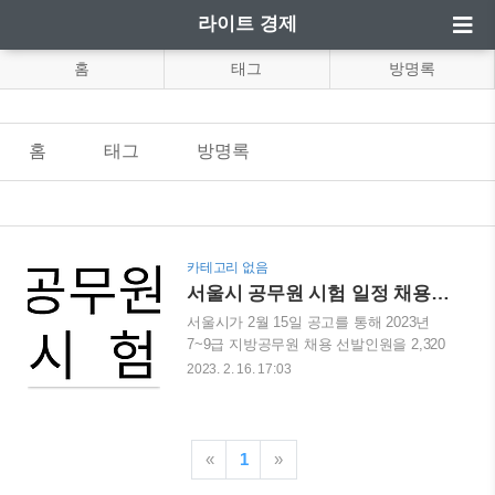
라이트 경제
홈
태그
방명록
홈
태그
방명록
카테고리 없음
서울시 공무원 시험 일정 채용공고
서울시가 2월 15일 공고를 통해 2023년
7~9급 지방공무원 채용 선발인원을 2,320
명으로 확정했습니다. 전년 대비 1,397명
2023. 2. 16. 17:03
이 감소했지만 장애인과 저소득층 등 사회
적 약자를 대상으로 한 모집인원은 법정
의무 고용비율을 상회하도록 유지했습니
다. 사회적 약자의 구분 모집별 인원은 장
«
1
»
애인 116명(전체 5%), 저소득층 186명(9급