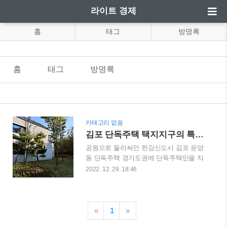
라이트 경제
홈
태그
방명록
홈
태그
방명록
카테고리 없음
김포 단독주택 택지지구의 특성을 보자
공원으로 둘러싸인 한강신도시 김포 운양
동 단독주택 경기도권에 단독주택만을 지
을 수 있는 택지지구가 여러 곳이 있다. 동
2022. 12. 29. 18:46
탄 신도시, 화성, 평택, 양주 옥정, 파주 운
정, 김포 한강신도시 등 신도시마다 위치
해 있다. 오늘은 그중에 김포 운양동을 살
펴본다. 운양동은 김포 장기동과 더불어
«
1
»
가장 중심을 이루고 있는 곳으로 강남의