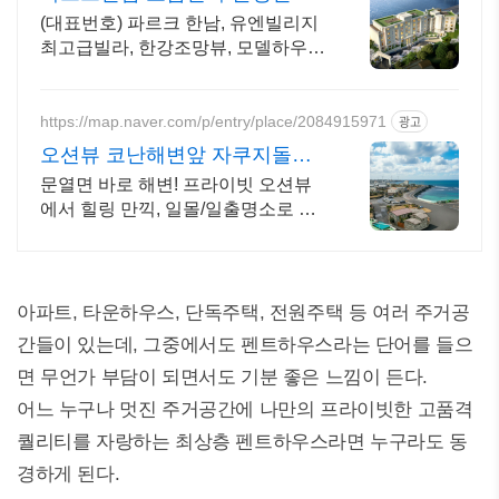
VIP갤러리 사전 방문예약
(대표번호) 파르크 한남, 유엔빌리지
최고급빌라, 한강조망뷰, 모델하우스
오시는길
https://map.naver.com/p/entry/place/2084915971
광고
오션뷰 코난해변앞 자쿠지돌집
2인~10인 대가족/단체예약
문열면 바로 해변! 프라이빗 오션뷰
에서 힐링 만끽, 일몰/일출명소로 인
생샷 필수. 제주 감성 예쁘다고 소문
난 힐링스테이, 바배큐불멍, 스파족
욕, 제주바다보러오세요
아파트, 타운하우스, 단독주택, 전원주택 등 여러 주거공
간들이 있는데, 그중에서도 펜트하우스라는 단어를 들으
면 무언가 부담이 되면서도 기분 좋은 느낌이 든다.
어느 누구나 멋진 주거공간에 나만의 프라이빗한 고품격
퀄리티를 자랑하는 최상층 펜트하우스라면 누구라도 동
경하게 된다.