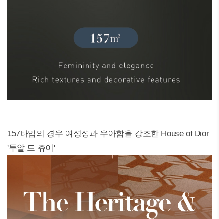
157타입의 경우 여성성과 우아함을 강조한 House of Dior
'투알 드 쥬이'