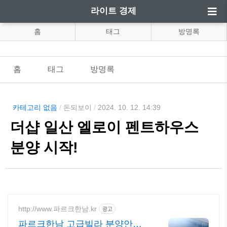
라이트 경제
홈
태그
방명록
홈
태그
방명록
카테고리 없음
/
돈되보이
/
2024. 10. 12. 14:39
더샵 일산 엘로이 펜트하우스
분양 시작!
http://www.파르크한남.kr
광고
파르크한남 고급빌라 분양안내